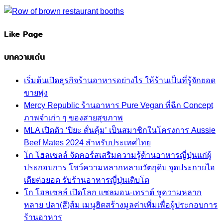
Like Page
บทความเด่น
เริ่มต้นเปิดธุรกิจร้านอาหารอย่างไร ให้ร้านเป็นที่รู้จักยอด
ขายพุ่ง
Mercy Republic ร้านอาหาร Pure Vegan ที่ฉีก Concept
ภาพจำเก่า ๆ ของสายสุขภาพ
MLA เปิดตัว ‘ปิยะ ดั่นคุ้ม’ เป็นสมาชิกในโครงการ Aussie
Beef Mates 2024 สำหรับประเทศไทย
โก โฮลเซลล์ จัดคอร์สเสริมความรู้ด้านอาหารญี่ปุ่นแก่ผู้
ประกอบการ โชว์ความหลากหลายวัตถุดิบ จุดประกายไอ
เดียต่อยอด รับร้านอาหารญี่ปุ่นเติบโต
โก โฮลเซลล์ เปิดโลก แซลมอน-เทราต์ ชูความหลาก
หลาย ปลา(สี)ส้ม เมนูฮิตสร้างมูลค่าเพิ่มเพื่อผู้ประกอบการ
ร้านอาหาร