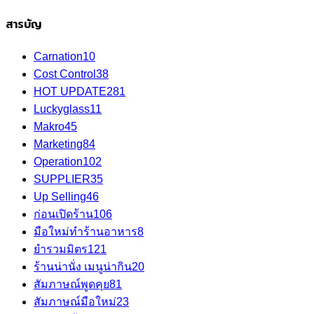
สารบัญ
Carnation
10
Cost Control
38
HOT UPDATE
281
Luckyglass
11
Makro
45
Marketing
84
Operation
102
SUPPLIER
35
Up Selling
46
ก่อนเปิดร้าน
106
มือใหม่ทำร้านอาหาร
8
ยำรวมมิตร
121
ร้านน่านั่ง เมนูน่ากิน
20
สัมภาษณ์พูดคุย
81
สัมภาษณ์มือใหม่
23