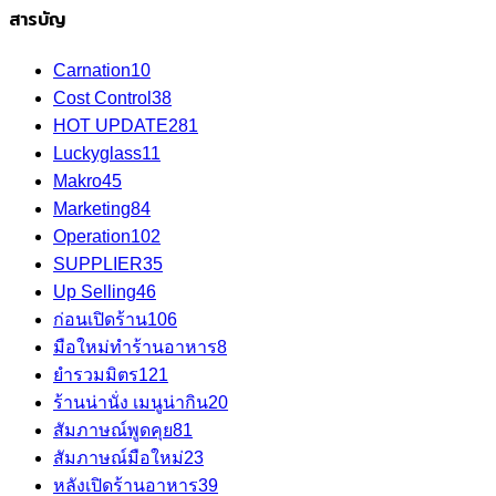
สารบัญ
Carnation
10
Cost Control
38
HOT UPDATE
281
Luckyglass
11
Makro
45
Marketing
84
Operation
102
SUPPLIER
35
Up Selling
46
ก่อนเปิดร้าน
106
มือใหม่ทำร้านอาหาร
8
ยำรวมมิตร
121
ร้านน่านั่ง เมนูน่ากิน
20
สัมภาษณ์พูดคุย
81
สัมภาษณ์มือใหม่
23
หลังเปิดร้านอาหาร
39