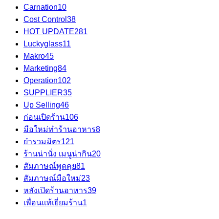
Carnation
10
Cost Control
38
HOT UPDATE
281
Luckyglass
11
Makro
45
Marketing
84
Operation
102
SUPPLIER
35
Up Selling
46
ก่อนเปิดร้าน
106
มือใหม่ทำร้านอาหาร
8
ยำรวมมิตร
121
ร้านน่านั่ง เมนูน่ากิน
20
สัมภาษณ์พูดคุย
81
สัมภาษณ์มือใหม่
23
หลังเปิดร้านอาหาร
39
เพื่อนแท้เยี่ยมร้าน
1