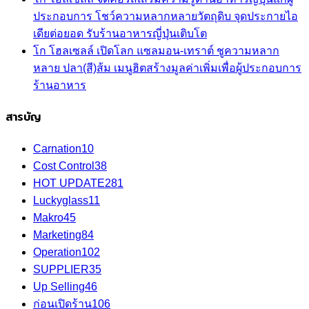
ประกอบการ โชว์ความหลากหลายวัตถุดิบ จุดประกายไอ
เดียต่อยอด รับร้านอาหารญี่ปุ่นเติบโต
โก โฮลเซลล์ เปิดโลก แซลมอน-เทราต์ ชูความหลาก
หลาย ปลา(สี)ส้ม เมนูฮิตสร้างมูลค่าเพิ่มเพื่อผู้ประกอบการ
ร้านอาหาร
สารบัญ
Carnation
10
Cost Control
38
HOT UPDATE
281
Luckyglass
11
Makro
45
Marketing
84
Operation
102
SUPPLIER
35
Up Selling
46
ก่อนเปิดร้าน
106