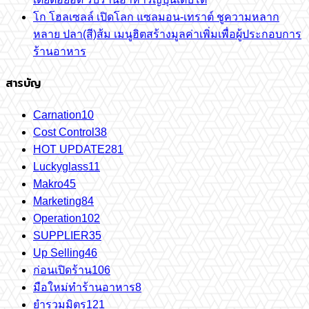
โก โฮลเซลล์ เปิดโลก แซลมอน-เทราต์ ชูความหลาก
หลาย ปลา(สี)ส้ม เมนูฮิตสร้างมูลค่าเพิ่มเพื่อผู้ประกอบการ
ร้านอาหาร
สารบัญ
Carnation
10
Cost Control
38
HOT UPDATE
281
Luckyglass
11
Makro
45
Marketing
84
Operation
102
SUPPLIER
35
Up Selling
46
ก่อนเปิดร้าน
106
มือใหม่ทำร้านอาหาร
8
ยำรวมมิตร
121