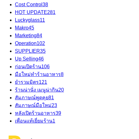
Cost Control
38
HOT UPDATE
281
Luckyglass
11
Makro
45
Marketing
84
Operation
102
SUPPLIER
35
Up Selling
46
ก่อนเปิดร้าน
106
มือใหม่ทำร้านอาหาร
8
ยำรวมมิตร
121
ร้านน่านั่ง เมนูน่ากิน
20
สัมภาษณ์พูดคุย
81
สัมภาษณ์มือใหม่
23
หลังเปิดร้านอาหาร
39
เพื่อนแท้เยี่ยมร้าน
1