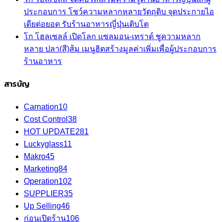
ประกอบการ โชว์ความหลากหลายวัตถุดิบ จุดประกายไอ
เดียต่อยอด รับร้านอาหารญี่ปุ่นเติบโต
โก โฮลเซลล์ เปิดโลก แซลมอน-เทราต์ ชูความหลาก
หลาย ปลา(สี)ส้ม เมนูฮิตสร้างมูลค่าเพิ่มเพื่อผู้ประกอบการ
ร้านอาหาร
สารบัญ
Carnation
10
Cost Control
38
HOT UPDATE
281
Luckyglass
11
Makro
45
Marketing
84
Operation
102
SUPPLIER
35
Up Selling
46
ก่อนเปิดร้าน
106