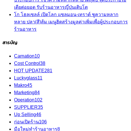
เดียต่อยอด รับร้านอาหารญี่ปุ่นเติบโต
โก โฮลเซลล์ เปิดโลก แซลมอน-เทราต์ ชูความหลาก
หลาย ปลา(สี)ส้ม เมนูฮิตสร้างมูลค่าเพิ่มเพื่อผู้ประกอบการ
ร้านอาหาร
สารบัญ
Carnation
10
Cost Control
38
HOT UPDATE
281
Luckyglass
11
Makro
45
Marketing
84
Operation
102
SUPPLIER
35
Up Selling
46
ก่อนเปิดร้าน
106
มือใหม่ทำร้านอาหาร
8