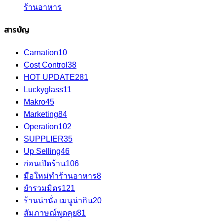
ร้านอาหาร
สารบัญ
Carnation
10
Cost Control
38
HOT UPDATE
281
Luckyglass
11
Makro
45
Marketing
84
Operation
102
SUPPLIER
35
Up Selling
46
ก่อนเปิดร้าน
106
มือใหม่ทำร้านอาหาร
8
ยำรวมมิตร
121
ร้านน่านั่ง เมนูน่ากิน
20
สัมภาษณ์พูดคุย
81