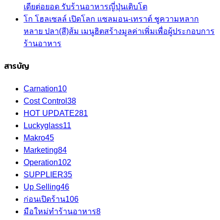
เดียต่อยอด รับร้านอาหารญี่ปุ่นเติบโต
โก โฮลเซลล์ เปิดโลก แซลมอน-เทราต์ ชูความหลาก
หลาย ปลา(สี)ส้ม เมนูฮิตสร้างมูลค่าเพิ่มเพื่อผู้ประกอบการ
ร้านอาหาร
สารบัญ
Carnation
10
Cost Control
38
HOT UPDATE
281
Luckyglass
11
Makro
45
Marketing
84
Operation
102
SUPPLIER
35
Up Selling
46
ก่อนเปิดร้าน
106
มือใหม่ทำร้านอาหาร
8