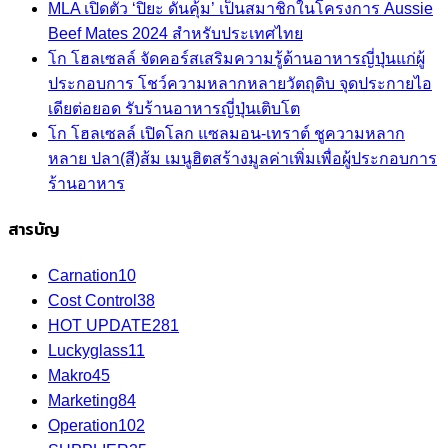
MLA เปิดตัว ‘ปิยะ ดั่นคุ้ม’ เป็นสมาชิกในโครงการ Aussie
Beef Mates 2024 สำหรับประเทศไทย
โก โฮลเซลล์ จัดคอร์สเสริมความรู้ด้านอาหารญี่ปุ่นแก่ผู้
ประกอบการ โชว์ความหลากหลายวัตถุดิบ จุดประกายไอ
เดียต่อยอด รับร้านอาหารญี่ปุ่นเติบโต
โก โฮลเซลล์ เปิดโลก แซลมอน-เทราต์ ชูความหลาก
หลาย ปลา(สี)ส้ม เมนูฮิตสร้างมูลค่าเพิ่มเพื่อผู้ประกอบการ
ร้านอาหาร
สารบัญ
Carnation
10
Cost Control
38
HOT UPDATE
281
Luckyglass
11
Makro
45
Marketing
84
Operation
102