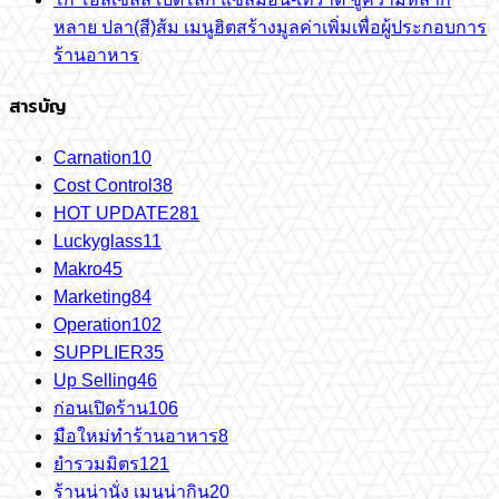
หลาย ปลา(สี)ส้ม เมนูฮิตสร้างมูลค่าเพิ่มเพื่อผู้ประกอบการ
ร้านอาหาร
สารบัญ
Carnation
10
Cost Control
38
HOT UPDATE
281
Luckyglass
11
Makro
45
Marketing
84
Operation
102
SUPPLIER
35
Up Selling
46
ก่อนเปิดร้าน
106
มือใหม่ทำร้านอาหาร
8
ยำรวมมิตร
121
ร้านน่านั่ง เมนูน่ากิน
20