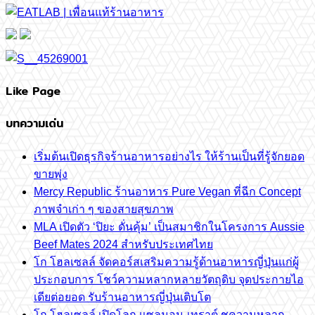
Like Page
บทความเด่น
เริ่มต้นเปิดธุรกิจร้านอาหารอย่างไร ให้ร้านเป็นที่รู้จักยอด
ขายพุ่ง
Mercy Republic ร้านอาหาร Pure Vegan ที่ฉีก Concept
ภาพจำเก่า ๆ ของสายสุขภาพ
MLA เปิดตัว ‘ปิยะ ดั่นคุ้ม’ เป็นสมาชิกในโครงการ Aussie
Beef Mates 2024 สำหรับประเทศไทย
โก โฮลเซลล์ จัดคอร์สเสริมความรู้ด้านอาหารญี่ปุ่นแก่ผู้
ประกอบการ โชว์ความหลากหลายวัตถุดิบ จุดประกายไอ
เดียต่อยอด รับร้านอาหารญี่ปุ่นเติบโต
โก โฮลเซลล์ เปิดโลก แซลมอน-เทราต์ ชูความหลาก