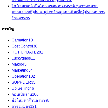
โก โฮลเซลล์ เปิดโลก แซลมอน-เทราต์ ชูความหลาก
หลาย ปลา(สี)ส้ม เมนูฮิตสร้างมูลค่าเพิ่มเพื่อผู้ประกอบการ
ร้านอาหาร
สารบัญ
Carnation
10
Cost Control
38
HOT UPDATE
281
Luckyglass
11
Makro
45
Marketing
84
Operation
102
SUPPLIER
35
Up Selling
46
ก่อนเปิดร้าน
106
มือใหม่ทำร้านอาหาร
8
ยำรวมมิตร
121