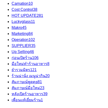
Carnation
10
Cost Control
38
HOT UPDATE
281
Luckyglass
11
Makro
45
Marketing
84
Operation
102
SUPPLIER
35
Up Selling
46
ก่อนเปิดร้าน
106
มือใหม่ทำร้านอาหาร
8
ยำรวมมิตร
121
ร้านน่านั่ง เมนูน่ากิน
20
สัมภาษณ์พูดคุย
81
สัมภาษณ์มือใหม่
23
หลังเปิดร้านอาหาร
39
เพื่อนแท้เยี่ยมร้าน
1