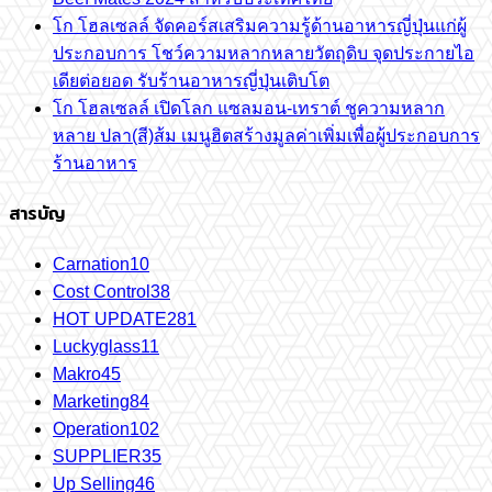
โก โฮลเซลล์ จัดคอร์สเสริมความรู้ด้านอาหารญี่ปุ่นแก่ผู้
ประกอบการ โชว์ความหลากหลายวัตถุดิบ จุดประกายไอ
เดียต่อยอด รับร้านอาหารญี่ปุ่นเติบโต
โก โฮลเซลล์ เปิดโลก แซลมอน-เทราต์ ชูความหลาก
หลาย ปลา(สี)ส้ม เมนูฮิตสร้างมูลค่าเพิ่มเพื่อผู้ประกอบการ
ร้านอาหาร
สารบัญ
Carnation
10
Cost Control
38
HOT UPDATE
281
Luckyglass
11
Makro
45
Marketing
84
Operation
102
SUPPLIER
35
Up Selling
46