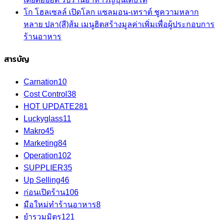
โก โฮลเซลล์ เปิดโลก แซลมอน-เทราต์ ชูความหลาก
หลาย ปลา(สี)ส้ม เมนูฮิตสร้างมูลค่าเพิ่มเพื่อผู้ประกอบการ
ร้านอาหาร
สารบัญ
Carnation
10
Cost Control
38
HOT UPDATE
281
Luckyglass
11
Makro
45
Marketing
84
Operation
102
SUPPLIER
35
Up Selling
46
ก่อนเปิดร้าน
106
มือใหม่ทำร้านอาหาร
8
ยำรวมมิตร
121