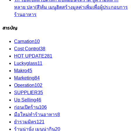
หลาย ปลา(สี)ส้ม เมนูฮิตสร้างมูลค่าเพิ่มเพื่อผู้ประกอบการ
ร้านอาหาร
สารบัญ
Carnation
10
Cost Control
38
HOT UPDATE
281
Luckyglass
11
Makro
45
Marketing
84
Operation
102
SUPPLIER
35
Up Selling
46
ก่อนเปิดร้าน
106
มือใหม่ทำร้านอาหาร
8
ยำรวมมิตร
121
ร้านน่านั่ง เมนูน่ากิน
20