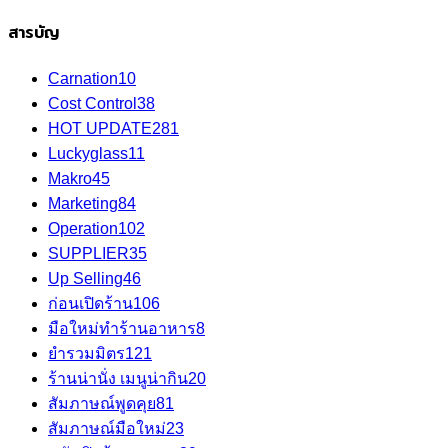
สารบัญ
Carnation
10
Cost Control
38
HOT UPDATE
281
Luckyglass
11
Makro
45
Marketing
84
Operation
102
SUPPLIER
35
Up Selling
46
ก่อนเปิดร้าน
106
มือใหม่ทำร้านอาหาร
8
ยำรวมมิตร
121
ร้านน่านั่ง เมนูน่ากิน
20
สัมภาษณ์พูดคุย
81
สัมภาษณ์มือใหม่
23