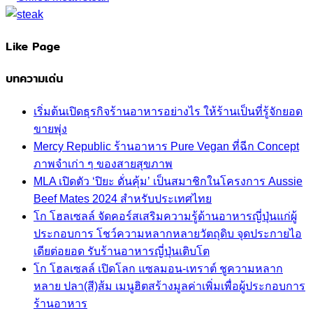
Like Page
บทความเด่น
เริ่มต้นเปิดธุรกิจร้านอาหารอย่างไร ให้ร้านเป็นที่รู้จักยอด
ขายพุ่ง
Mercy Republic ร้านอาหาร Pure Vegan ที่ฉีก Concept
ภาพจำเก่า ๆ ของสายสุขภาพ
MLA เปิดตัว ‘ปิยะ ดั่นคุ้ม’ เป็นสมาชิกในโครงการ Aussie
Beef Mates 2024 สำหรับประเทศไทย
โก โฮลเซลล์ จัดคอร์สเสริมความรู้ด้านอาหารญี่ปุ่นแก่ผู้
ประกอบการ โชว์ความหลากหลายวัตถุดิบ จุดประกายไอ
เดียต่อยอด รับร้านอาหารญี่ปุ่นเติบโต
โก โฮลเซลล์ เปิดโลก แซลมอน-เทราต์ ชูความหลาก
หลาย ปลา(สี)ส้ม เมนูฮิตสร้างมูลค่าเพิ่มเพื่อผู้ประกอบการ
ร้านอาหาร