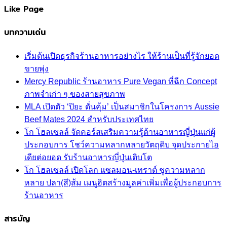
Like Page
บทความเด่น
เริ่มต้นเปิดธุรกิจร้านอาหารอย่างไร ให้ร้านเป็นที่รู้จักยอด
ขายพุ่ง
Mercy Republic ร้านอาหาร Pure Vegan ที่ฉีก Concept
ภาพจำเก่า ๆ ของสายสุขภาพ
MLA เปิดตัว ‘ปิยะ ดั่นคุ้ม’ เป็นสมาชิกในโครงการ Aussie
Beef Mates 2024 สำหรับประเทศไทย
โก โฮลเซลล์ จัดคอร์สเสริมความรู้ด้านอาหารญี่ปุ่นแก่ผู้
ประกอบการ โชว์ความหลากหลายวัตถุดิบ จุดประกายไอ
เดียต่อยอด รับร้านอาหารญี่ปุ่นเติบโต
โก โฮลเซลล์ เปิดโลก แซลมอน-เทราต์ ชูความหลาก
หลาย ปลา(สี)ส้ม เมนูฮิตสร้างมูลค่าเพิ่มเพื่อผู้ประกอบการ
ร้านอาหาร
สารบัญ