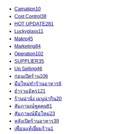
Carnation
10
Cost Control
38
HOT UPDATE
281
Luckyglass
11
Makro
45
Marketing
84
Operation
102
SUPPLIER
35
Up Selling
46
ก่อนเปิดร้าน
106
มือใหม่ทำร้านอาหาร
8
ยำรวมมิตร
121
ร้านน่านั่ง เมนูน่ากิน
20
สัมภาษณ์พูดคุย
81
สัมภาษณ์มือใหม่
23
หลังเปิดร้านอาหาร
39
เพื่อนแท้เยี่ยมร้าน
1