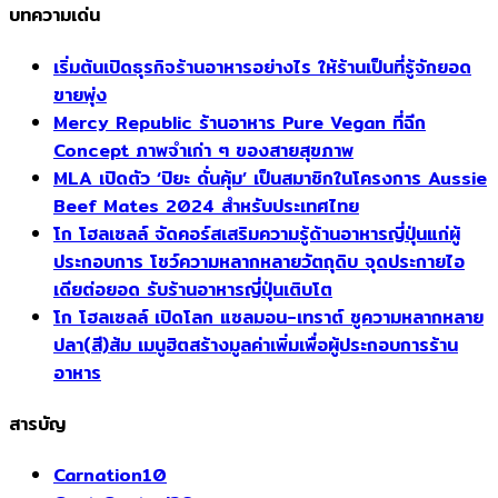
บทความเด่น
เริ่มต้นเปิดธุรกิจร้านอาหารอย่างไร ให้ร้านเป็นที่รู้จักยอด
ขายพุ่ง
Mercy Republic ร้านอาหาร Pure Vegan ที่ฉีก
Concept ภาพจำเก่า ๆ ของสายสุขภาพ
MLA เปิดตัว ‘ปิยะ ดั่นคุ้ม’ เป็นสมาชิกในโครงการ Aussie
Beef Mates 2024 สำหรับประเทศไทย
โก โฮลเซลล์ จัดคอร์สเสริมความรู้ด้านอาหารญี่ปุ่นแก่ผู้
ประกอบการ โชว์ความหลากหลายวัตถุดิบ จุดประกายไอ
เดียต่อยอด รับร้านอาหารญี่ปุ่นเติบโต
โก โฮลเซลล์ เปิดโลก แซลมอน-เทราต์ ชูความหลากหลาย
ปลา(สี)ส้ม เมนูฮิตสร้างมูลค่าเพิ่มเพื่อผู้ประกอบการร้าน
อาหาร
สารบัญ
Carnation
10