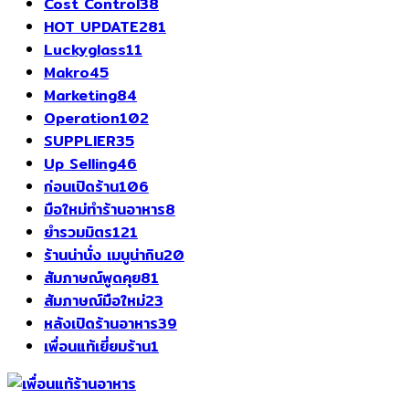
Cost Control
38
HOT UPDATE
281
Luckyglass
11
Makro
45
Marketing
84
Operation
102
SUPPLIER
35
Up Selling
46
ก่อนเปิดร้าน
106
มือใหม่ทำร้านอาหาร
8
ยำรวมมิตร
121
ร้านน่านั่ง เมนูน่ากิน
20
สัมภาษณ์พูดคุย
81
สัมภาษณ์มือใหม่
23
หลังเปิดร้านอาหาร
39
เพื่อนแท้เยี่ยมร้าน
1