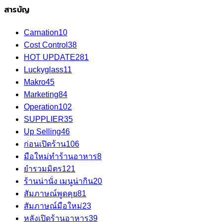
สารบัญ
Carnation
10
Cost Control
38
HOT UPDATE
281
Luckyglass
11
Makro
45
Marketing
84
Operation
102
SUPPLIER
35
Up Selling
46
ก่อนเปิดร้าน
106
มือใหม่ทำร้านอาหาร
8
ยำรวมมิตร
121
ร้านน่านั่ง เมนูน่ากิน
20
สัมภาษณ์พูดคุย
81
สัมภาษณ์มือใหม่
23
หลังเปิดร้านอาหาร
39