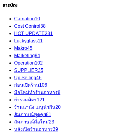
สารบัญ
Carnation
10
Cost Control
38
HOT UPDATE
281
Luckyglass
11
Makro
45
Marketing
84
Operation
102
SUPPLIER
35
Up Selling
46
ก่อนเปิดร้าน
106
มือใหม่ทำร้านอาหาร
8
ยำรวมมิตร
121
ร้านน่านั่ง เมนูน่ากิน
20
สัมภาษณ์พูดคุย
81
สัมภาษณ์มือใหม่
23
หลังเปิดร้านอาหาร
39