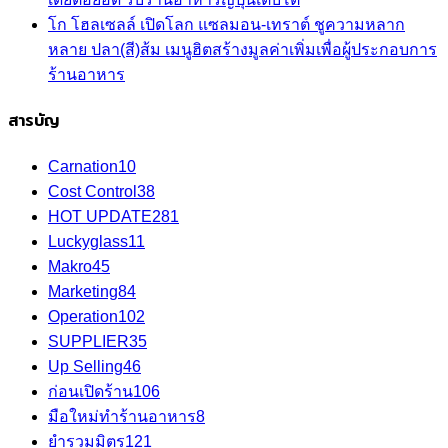
โก โฮลเซลล์ เปิดโลก แซลมอน-เทราต์ ชูความหลาก
หลาย ปลา(สี)ส้ม เมนูฮิตสร้างมูลค่าเพิ่มเพื่อผู้ประกอบการ
ร้านอาหาร
สารบัญ
Carnation
10
Cost Control
38
HOT UPDATE
281
Luckyglass
11
Makro
45
Marketing
84
Operation
102
SUPPLIER
35
Up Selling
46
ก่อนเปิดร้าน
106
มือใหม่ทำร้านอาหาร
8
ยำรวมมิตร
121