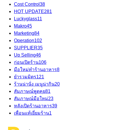
Cost Control
38
HOT UPDATE
281
Luckyglass
11
Makro
45
Marketing
84
Operation
102
SUPPLIER
35
Up Selling
46
ก่อนเปิดร้าน
106
มือใหม่ทำร้านอาหาร
8
ยำรวมมิตร
121
ร้านน่านั่ง เมนูน่ากิน
20
สัมภาษณ์พูดคุย
81
สัมภาษณ์มือใหม่
23
หลังเปิดร้านอาหาร
39
เพื่อนแท้เยี่ยมร้าน
1