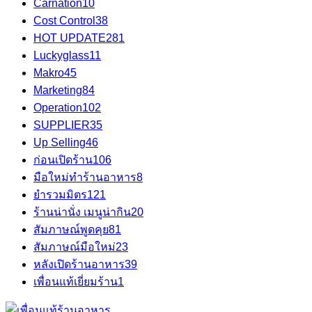
Carnation
10
Cost Control
38
HOT UPDATE
281
Luckyglass
11
Makro
45
Marketing
84
Operation
102
SUPPLIER
35
Up Selling
46
ก่อนเปิดร้าน
106
มือใหม่ทำร้านอาหาร
8
ยำรวมมิตร
121
ร้านน่านั่ง เมนูน่ากิน
20
สัมภาษณ์พูดคุย
81
สัมภาษณ์มือใหม่
23
หลังเปิดร้านอาหาร
39
เพื่อนแท้เยี่ยมร้าน
1