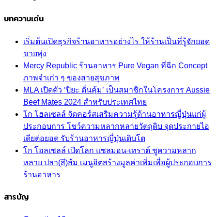
บทความเด่น
เริ่มต้นเปิดธุรกิจร้านอาหารอย่างไร ให้ร้านเป็นที่รู้จักยอด
ขายพุ่ง
Mercy Republic ร้านอาหาร Pure Vegan ที่ฉีก Concept
ภาพจำเก่า ๆ ของสายสุขภาพ
MLA เปิดตัว ‘ปิยะ ดั่นคุ้ม’ เป็นสมาชิกในโครงการ Aussie
Beef Mates 2024 สำหรับประเทศไทย
โก โฮลเซลล์ จัดคอร์สเสริมความรู้ด้านอาหารญี่ปุ่นแก่ผู้
ประกอบการ โชว์ความหลากหลายวัตถุดิบ จุดประกายไอ
เดียต่อยอด รับร้านอาหารญี่ปุ่นเติบโต
โก โฮลเซลล์ เปิดโลก แซลมอน-เทราต์ ชูความหลาก
หลาย ปลา(สี)ส้ม เมนูฮิตสร้างมูลค่าเพิ่มเพื่อผู้ประกอบการ
ร้านอาหาร
สารบัญ