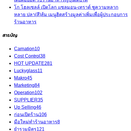
โก โฮลเซลล์ เปิดโลก แซลมอน-เทราต์ ชูความหลาก
หลาย ปลา(สี)ส้ม เมนูฮิตสร้างมูลค่าเพิ่มเพื่อผู้ประกอบการ
ร้านอาหาร
สารบัญ
Carnation
10
Cost Control
38
HOT UPDATE
281
Luckyglass
11
Makro
45
Marketing
84
Operation
102
SUPPLIER
35
Up Selling
46
ก่อนเปิดร้าน
106
มือใหม่ทำร้านอาหาร
8
ยำรวมมิตร
121