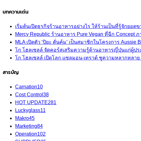
บทความเด่น
เริ่มต้นเปิดธุรกิจร้านอาหารอย่างไร ให้ร้านเป็นที่รู้จักยอดขา
Mercy Republic ร้านอาหาร Pure Vegan ที่ฉีก Concept 
MLA เปิดตัว ‘ปิยะ ดั่นคุ้ม’ เป็นสมาชิกในโครงการ Aussi
โก โฮลเซลล์ จัดคอร์สเสริมความรู้ด้านอาหารญี่ปุ่นแก่ผู
โก โฮลเซลล์ เปิดโลก แซลมอน-เทราต์ ชูความหลากหลาย ปลา
สารบัญ
Carnation
10
Cost Control
38
HOT UPDATE
281
Luckyglass
11
Makro
45
Marketing
84
Operation
102