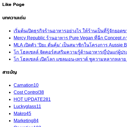
Like Page
บทความเด่น
เริ่มต้นเปิดธุรกิจร้านอาหารอย่างไร ให้ร้านเป็นที่รู้จักยอดขา
Mercy Republic ร้านอาหาร Pure Vegan ที่ฉีก Concept 
MLA เปิดตัว ‘ปิยะ ดั่นคุ้ม’ เป็นสมาชิกในโครงการ Aussi
โก โฮลเซลล์ จัดคอร์สเสริมความรู้ด้านอาหารญี่ปุ่นแก่ผู
โก โฮลเซลล์ เปิดโลก แซลมอน-เทราต์ ชูความหลากหลาย ปลา
สารบัญ
Carnation
10
Cost Control
38
HOT UPDATE
281
Luckyglass
11
Makro
45
Marketing
84