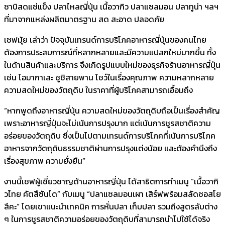
ซาบิสดแช่แข็ง ปลาไหลญี่ปุ่น เนื้อวากิว ปลาแซลมอน ปลาทูน่า ฯลฯ
ที่มาจากแหล่งผลิตมาตรฐาน สด สะอาด ปลอดภัย
เชฟมุ้ย เล่าว่า ปัจจุบันเทรนด์การบริโภคอาหารญี่ปุ่นของคนไทย
ต้องการประสบการณ์ที่หลากหลายและมีความแปลกใหม่มากขึ้น ทั้ง
ในด้านสินค้าและบริการ จึงเกิดรูปแบบใหม่ของธุรกิจร้านอาหารญี่ปุ่น
เช่น โอมากาเสะ ซูชิสายพาน โชว์ในเรื่องคุณภาพ ความหลากหลาย
ความสดใหม่ของวัตถุดิบ ในราคาที่ผู้บริโภคสามารถเอื้อมถึง
“หากพูดถึงอาหารญี่ปุ่น ความสดใหม่ของวัตถุดิบถือเป็นเรื่องสำคัญ
เพราะอาหารญี่ปุ่นจะไม่เน้นการปรุงมาก แต่เน้นการชูรสชาติความ
อร่อยของวัตถุดิบ ซึ่งเป็นไปตามเทรนด์การบริโภคที่เน้นการบริโภค
อาหารจากวัตถุดิบธรรมชาติผ่านการปรุงแต่งน้อย และต้องคำนึงถึง
เรื่องสุขภาพ ความยั่งยืน”
งานนี้เชฟผู้เชี่ยวชาญด้านอาหารญี่ปุ่น ได้สาธิตการทำเมนู “เนื้อวากิ
วไทย คัตสึซันโด” กับเมนู “ปลาแซลมอนเผา เสิร์ฟพร้อมสลัดซอสโย
สึคะ” โดยเขาแนะนำเทคนิค การหั่นปลา เก็บปลา รวมถึงสูตรลับต่าง
ๆ ในการชูรสชาติความอร่อยของวัตถุดิบที่สามารถนำไปใช้ได้จริง