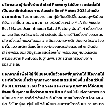
บริหารและผู้ก่อตั้งร้าน
Salad Factory ได้รับการแต่งตั้งให้
เป็นสมาชิกในโครงการ
Aussie Beef Mates 202
4
สำหรับ
ประเทศไทย
’
โดยภายในงาน แขกผู้มีเกียรติได้ลิ้มลองเมนูพรีเมียม
ที่รังสรรค์ขึ้นโดยเฉพาะจากความร่วมมือระหว่าง MLA ทีม Aussie
Beef Mates ประเทศไทยและ Salad Factory อันได้แก่ เนื้อวากิวอ
อสเตรเลียย่างเสิร์ฟพร้อมข้าวผัดมันเนื้อ บาร์บีคิวเนื้อวากิวออสเตร
เลีย เนื้อแบล็กแองกัสออสเตรเลียส่วนสะโพกติดมันย่างเสิร์ฟพร้อม
น้ำจิ้มแจ่ว สเต๊กเนื้อแบล็กแองกัสออสเตรเลียส่วนสะโพกติดมัน
เสิร์ฟพร้อมซอสชิมิชูรีและสลัดร็อกเก็ต พร้อมจับคู่กับไวน์ระดับ
พรีเมียมจาก Penfolds ในฐานะพันธมิตรด้านเครื่องดื่มจาก
ออสเตรเลีย
นอกจากนี้ เพื่อให้ผู้ที่ชื่นชอบเนื้อวัวออสซี่ทุกท่านได้มีโอกาสได้
ประทับใจกับเนื้อวัวคุณภาพจากออสเตรเลียยิ่งขึ้น ตั้งแต่วันนี้
ถึง
31 มกราคม 2568 ร้าน Salad Factory ทุกสาขา ได้จัดเมนู
พิเศษที่ปรุงจากเนื้อวัวออสเตรเลีย
สะท้อนให้เห็นถึงคุณภาพยอด
เยี่ยม สามารถเข้าถึงได้ง่ายสำหรับนักชิมสายเนื้อชาวไทย โดย MLA
มุ่งหวังให้กลุ่มคนรุ่นใหม่ได้สัมผัสประสบการณ์การรับประทานอาหาร