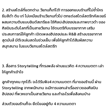
2. สร้างสไตล์ที่แตกต่าง: วีแกนก็เท่ได้! การออกแบบร้านที่ไม่ซ้ำใคร
ธีมสีดำ ดิบ เท่ ไม่เหมือนร้านวีแกนทั่วไป ตกแต่งสไตล์สตรีทคัลเจอร์
ผสมความดิบแบบอินดัสเทรียล ใช้ศิลปะฮิปฮอปและภาพขาวดำ ของ
ศิลปินระดับโลกที่เป็นสายวีแกน ใช้ดนตรีกับบรรยากาศ เสริม
ประสบการณ์ให้ลูกค้า เปิดเพลงฮิปฮอปและ R&B สร้างบรรยากาศ
สุดมันส์ มีดีเจเล่นสดในช่วงเย็น เพื่อให้ลูกค้าได้สัมผัสความ
สนุกสนาน ในแบบวีแกนสไตล์สตรีท
3. สื่อสาร Storytelling ที่ทรงพลัง ผ่านแนวคิด 4 ความเมตตา เล่า
ให้ลูกค้าเข้าใจ
ลูกค้าทุกคน ทุกโต๊ะ จะได้รับฟัง4 ความเมตตา ที่มาของร้านนี้ ผ่าน
Storytelling จากพนักงาน จะมีการบอกเล่าเรื่องราวของศิลปิน
ฮิปฮอป ที่พวหเขาเป็นสายวีแกน และทำอะไรเพื่อสังคมบ้าง
ส่วนตัวของร้านก็จะ ยึดโยงอยู่กับ 4 ความเมตตา