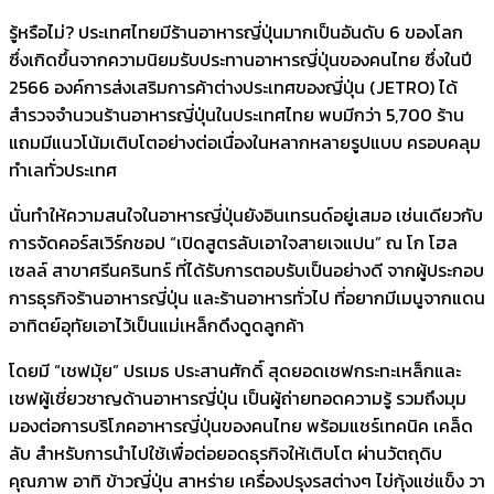
รู้หรือไม่? ประเทศไทยมีร้านอาหารญี่ปุ่นมากเป็นอันดับ 6 ของโลก
ซึ่งเกิดขึ้นจากความนิยมรับประทานอาหารญี่ปุ่นของคนไทย ซึ่งในปี
2566 องค์การส่งเสริมการค้าต่างประเทศของญี่ปุ่น (JETRO) ได้
สำรวจจำนวนร้านอาหารญี่ปุ่นในประเทศไทย พบมีกว่า 5,700 ร้าน
แถมมีแนวโน้มเติบโตอย่างต่อเนื่องในหลากหลายรูปแบบ ครอบคลุม
ทำเลทั่วประเทศ
นั่นทำให้ความสนใจในอาหารญี่ปุ่นยังอินเทรนด์อยู่เสมอ เช่นเดียวกับ
การจัดคอร์สเวิร์กชอป “เปิดสูตรลับเอาใจสายเจแปน” ณ โก โฮล
เซลล์ สาขาศรีนครินทร์ ที่ได้รับการตอบรับเป็นอย่างดี จากผู้ประกอบ
การธุรกิจร้านอาหารญี่ปุ่น และร้านอาหารทั่วไป ที่อยากมีเมนูจากแดน
อาทิตย์อุทัยเอาไว้เป็นแม่เหล็กดึงดูดลูกค้า
โดยมี “เชฟมุ้ย” ปรเมธ ประสานศักดิ์ สุดยอดเชฟกระทะเหล็กและ
เชฟผู้เชี่ยวชาญด้านอาหารญี่ปุ่น เป็นผู้ถ่ายทอดความรู้ รวมถึงมุม
มองต่อการบริโภคอาหารญี่ปุ่นของคนไทย พร้อมแชร์เทคนิค เคล็ด
ลับ สำหรับการนำไปใช้เพื่อต่อยอดธุรกิจให้เติบโต ผ่านวัตถุดิบ
คุณภาพ อาทิ ข้าวญี่ปุ่น สาหร่าย เครื่องปรุงรสต่างๆ ไข่กุ้งแช่แข็ง วา