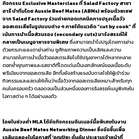
กิจกรรม
Exclusive Masterclass
ที่
Salad Factory
สาขา
อารี
นำทีมโดย
Aussie Beef Mates (ABMs)
พร้อมด้วยเชฟ
จาก
Salad Factory ร่วม
ถ่ายทอดเทคนิคการปรุงเนื้อวัว
ออสเตรเลียในรูปแบบต่าง ๆ ภายใต้แนวคิด “
cut by cook”
ที่
เน้นการนำเนื้อส่วนรอง (secondary cuts) มารังสรรค์ให้
กลายเป็นเมนูอาหารจานพิเศษ
ซึ่งสามารถนำไปปรุงโดยการย่าง
ด้วยกระทะและเตาย่างถ่าน ชูศักยภาพความเป็นเลิศและความ
สามารถในการนำเนื้อวัวออสเตรเลียไปใช้ปรุงอาหารได้หลากหลาย
ตอกย้ำคุณภาพและรสชาติที่โดดเด่นเป็นเอกลักษณ์ของเนื้อระดับ
พรีเมียมจากออสเตรเลีย อีกทั้งยังสร้างแรงบันดาลใจให้ผู้เข้าร่วม
กิจกรรมและแสดงให้เห็นว่าเนื้อวัวจากออสเตรเลียเหมาะสำหรับทุก
คนในครอบครัว ตลอดจนเป็นส่วนหนึ่งของการรังสรรค์เมนูพิเศษใน
โอกาสต่าง ๆ ได้อย่างลงตัว
โดยในช่วงค่ำ
MLA ได้จัดกิจกรรมดินเนอร์มื้อพิเศษในงาน
Aussie Beef Mates Networking Dinner ซึ่งจัดขึ้นเพื่อ
เฉลิมฉลองในโอกาสที่
‘
คุณปิยะ ดั่นคุ้ม ประธานเจ้าหน้าที่