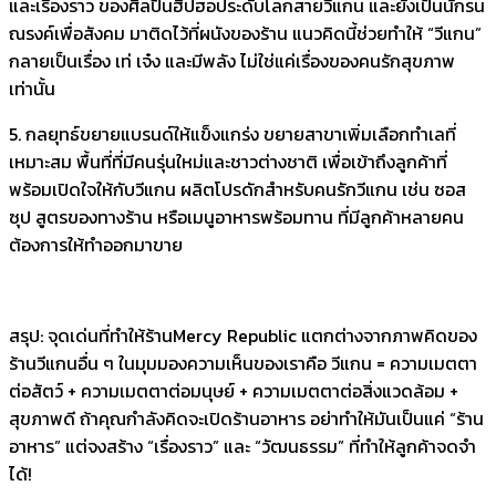
และเรื่องราว ของศิลปินฮิปฮอประดับโลกสายวีแกน และยังเป็นนักรน
ณรงค์เพื่อสังคม มาติดไว้ที่ผนังของร้าน แนวคิดนี้ช่วยทำให้ “วีแกน”
กลายเป็นเรื่อง เท่ เจ๋ง และมีพลัง ไม่ใช่แค่เรื่องของคนรักสุขภาพ
เท่านั้น
5. กลยุทธ์ขยายแบรนด์ให้แข็งแกร่ง ขยายสาขาเพิ่มเลือกทำเลที่
เหมาะสม พื้นที่ที่มีคนรุ่นใหม่และชาวต่างชาติ เพื่อเข้าถึงลูกค้าที่
พร้อมเปิดใจให้กับวีแกน ผลิตโปรดักสำหรับคนรักวีแกน เช่น ซอส
ซุป สูตรของทางร้าน หรือเมนูอาหารพร้อมทาน ที่มีลูกค้าหลายคน
ต้องการให้ทำออกมาขาย
สรุป: จุดเด่นที่ทำให้ร้านMercy Republic แตกต่างจากภาพคิดของ
ร้านวีแกนอื่น ๆ ในมุมมองความเห็นของเราคือ วีแกน = ความเมตตา
ต่อสัตว์ + ความเมตตาต่อมนุษย์ + ความเมตตาต่อสิ่งแวดล้อม +
สุขภาพดี ถ้าคุณกำลังคิดจะเปิดร้านอาหาร อย่าทำให้มันเป็นแค่ “ร้าน
อาหาร” แต่จงสร้าง “เรื่องราว” และ “วัฒนธรรม” ที่ทำให้ลูกค้าจดจำ
ได้!