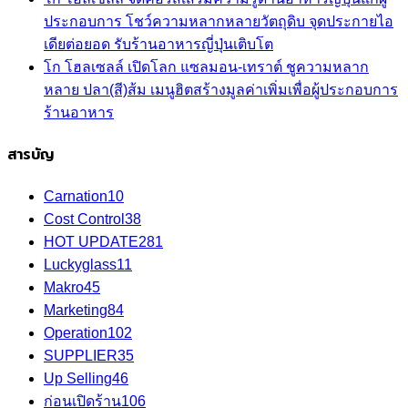
ประกอบการ โชว์ความหลากหลายวัตถุดิบ จุดประกายไอ
เดียต่อยอด รับร้านอาหารญี่ปุ่นเติบโต
โก โฮลเซลล์ เปิดโลก แซลมอน-เทราต์ ชูความหลาก
หลาย ปลา(สี)ส้ม เมนูฮิตสร้างมูลค่าเพิ่มเพื่อผู้ประกอบการ
ร้านอาหาร
สารบัญ
Carnation
10
Cost Control
38
HOT UPDATE
281
Luckyglass
11
Makro
45
Marketing
84
Operation
102
SUPPLIER
35
Up Selling
46
ก่อนเปิดร้าน
106