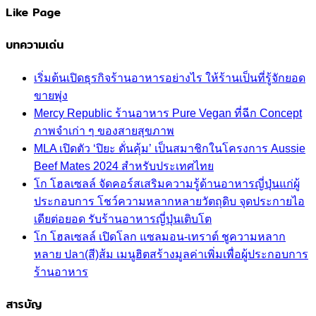
Like Page
บทความเด่น
เริ่มต้นเปิดธุรกิจร้านอาหารอย่างไร ให้ร้านเป็นที่รู้จักยอด
ขายพุ่ง
Mercy Republic ร้านอาหาร Pure Vegan ที่ฉีก Concept
ภาพจำเก่า ๆ ของสายสุขภาพ
MLA เปิดตัว ‘ปิยะ ดั่นคุ้ม’ เป็นสมาชิกในโครงการ Aussie
Beef Mates 2024 สำหรับประเทศไทย
โก โฮลเซลล์ จัดคอร์สเสริมความรู้ด้านอาหารญี่ปุ่นแก่ผู้
ประกอบการ โชว์ความหลากหลายวัตถุดิบ จุดประกายไอ
เดียต่อยอด รับร้านอาหารญี่ปุ่นเติบโต
โก โฮลเซลล์ เปิดโลก แซลมอน-เทราต์ ชูความหลาก
หลาย ปลา(สี)ส้ม เมนูฮิตสร้างมูลค่าเพิ่มเพื่อผู้ประกอบการ
ร้านอาหาร
สารบัญ