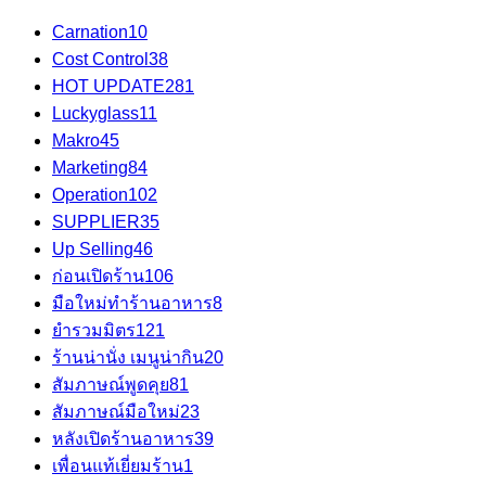
Carnation
10
Cost Control
38
HOT UPDATE
281
Luckyglass
11
Makro
45
Marketing
84
Operation
102
SUPPLIER
35
Up Selling
46
ก่อนเปิดร้าน
106
มือใหม่ทำร้านอาหาร
8
ยำรวมมิตร
121
ร้านน่านั่ง เมนูน่ากิน
20
สัมภาษณ์พูดคุย
81
สัมภาษณ์มือใหม่
23
หลังเปิดร้านอาหาร
39
เพื่อนแท้เยี่ยมร้าน
1