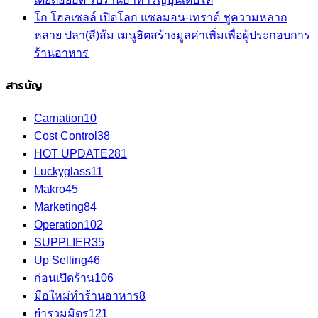
โก โฮลเซลล์ เปิดโลก แซลมอน-เทราต์ ชูความหลาก
หลาย ปลา(สี)ส้ม เมนูฮิตสร้างมูลค่าเพิ่มเพื่อผู้ประกอบการ
ร้านอาหาร
สารบัญ
Carnation
10
Cost Control
38
HOT UPDATE
281
Luckyglass
11
Makro
45
Marketing
84
Operation
102
SUPPLIER
35
Up Selling
46
ก่อนเปิดร้าน
106
มือใหม่ทำร้านอาหาร
8
ยำรวมมิตร
121