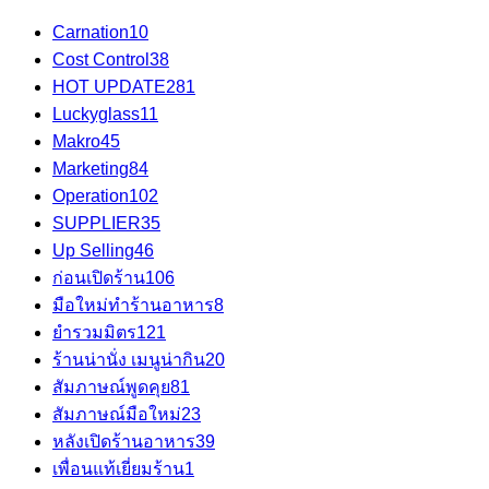
Carnation
10
Cost Control
38
HOT UPDATE
281
Luckyglass
11
Makro
45
Marketing
84
Operation
102
SUPPLIER
35
Up Selling
46
ก่อนเปิดร้าน
106
มือใหม่ทำร้านอาหาร
8
ยำรวมมิตร
121
ร้านน่านั่ง เมนูน่ากิน
20
สัมภาษณ์พูดคุย
81
สัมภาษณ์มือใหม่
23
หลังเปิดร้านอาหาร
39
เพื่อนแท้เยี่ยมร้าน
1