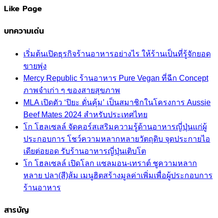
Like Page
บทความเด่น
เริ่มต้นเปิดธุรกิจร้านอาหารอย่างไร ให้ร้านเป็นที่รู้จักยอด
ขายพุ่ง
Mercy Republic ร้านอาหาร Pure Vegan ที่ฉีก Concept
ภาพจำเก่า ๆ ของสายสุขภาพ
MLA เปิดตัว ‘ปิยะ ดั่นคุ้ม’ เป็นสมาชิกในโครงการ Aussie
Beef Mates 2024 สำหรับประเทศไทย
โก โฮลเซลล์ จัดคอร์สเสริมความรู้ด้านอาหารญี่ปุ่นแก่ผู้
ประกอบการ โชว์ความหลากหลายวัตถุดิบ จุดประกายไอ
เดียต่อยอด รับร้านอาหารญี่ปุ่นเติบโต
โก โฮลเซลล์ เปิดโลก แซลมอน-เทราต์ ชูความหลาก
หลาย ปลา(สี)ส้ม เมนูฮิตสร้างมูลค่าเพิ่มเพื่อผู้ประกอบการ
ร้านอาหาร
สารบัญ