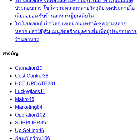
โก โฮลเซลล์ จัดคอร์สเสริมความรู้ด้านอาหารญี่ปุ่นแก่ผู้
ประกอบการ โชว์ความหลากหลายวัตถุดิบ จุดประกายไอ
เดียต่อยอด รับร้านอาหารญี่ปุ่นเติบโต
โก โฮลเซลล์ เปิดโลก แซลมอน-เทราต์ ชูความหลาก
หลาย ปลา(สี)ส้ม เมนูฮิตสร้างมูลค่าเพิ่มเพื่อผู้ประกอบการ
ร้านอาหาร
สารบัญ
Carnation
10
Cost Control
38
HOT UPDATE
281
Luckyglass
11
Makro
45
Marketing
84
Operation
102
SUPPLIER
35
Up Selling
46
ก่อนเปิดร้าน
106