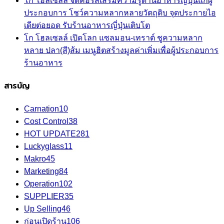
โก โฮลเซลล์ จัดคอร์สเสริมความรู้ด้านอาหารญี่ปุ่นแก่ผู้
ประกอบการ โชว์ความหลากหลายวัตถุดิบ จุดประกายไอ
เดียต่อยอด รับร้านอาหารญี่ปุ่นเติบโต
โก โฮลเซลล์ เปิดโลก แซลมอน-เทราต์ ชูความหลาก
หลาย ปลา(สี)ส้ม เมนูฮิตสร้างมูลค่าเพิ่มเพื่อผู้ประกอบการ
ร้านอาหาร
สารบัญ
Carnation
10
Cost Control
38
HOT UPDATE
281
Luckyglass
11
Makro
45
Marketing
84
Operation
102
SUPPLIER
35
Up Selling
46
ก่อนเปิดร้าน
106