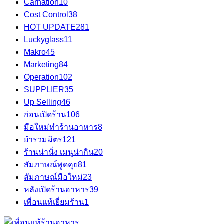
Carnation
10
Cost Control
38
HOT UPDATE
281
Luckyglass
11
Makro
45
Marketing
84
Operation
102
SUPPLIER
35
Up Selling
46
ก่อนเปิดร้าน
106
มือใหม่ทำร้านอาหาร
8
ยำรวมมิตร
121
ร้านน่านั่ง เมนูน่ากิน
20
สัมภาษณ์พูดคุย
81
สัมภาษณ์มือใหม่
23
หลังเปิดร้านอาหาร
39
เพื่อนแท้เยี่ยมร้าน
1