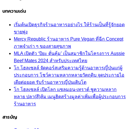
บทความเด่น
เริ่มต้นเปิดธุรกิจร้านอาหารอย่างไร ให้ร้านเป็นที่รู้จักยอด
ขายพุ่ง
Mercy Republic ร้านอาหาร Pure Vegan ที่ฉีก Concept
ภาพจำเก่า ๆ ของสายสุขภาพ
MLA เปิดตัว ‘ปิยะ ดั่นคุ้ม’ เป็นสมาชิกในโครงการ Aussie
Beef Mates 2024 สำหรับประเทศไทย
โก โฮลเซลล์ จัดคอร์สเสริมความรู้ด้านอาหารญี่ปุ่นแก่ผู้
ประกอบการ โชว์ความหลากหลายวัตถุดิบ จุดประกายไอ
เดียต่อยอด รับร้านอาหารญี่ปุ่นเติบโต
โก โฮลเซลล์ เปิดโลก แซลมอน-เทราต์ ชูความหลาก
หลาย ปลา(สี)ส้ม เมนูฮิตสร้างมูลค่าเพิ่มเพื่อผู้ประกอบการ
ร้านอาหาร
สารบัญ