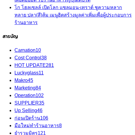
โก โฮลเซลล์ เปิดโลก แซลมอน-เทราต์ ชูความหลาก
หลาย ปลา(สี)ส้ม เมนูฮิตสร้างมูลค่าเพิ่มเพื่อผู้ประกอบการ
ร้านอาหาร
สารบัญ
Carnation
10
Cost Control
38
HOT UPDATE
281
Luckyglass
11
Makro
45
Marketing
84
Operation
102
SUPPLIER
35
Up Selling
46
ก่อนเปิดร้าน
106
มือใหม่ทำร้านอาหาร
8
ยำรวมมิตร
121