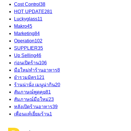
Cost Control
38
HOT UPDATE
281
Luckyglass
11
Makro
45
Marketing
84
Operation
102
SUPPLIER
35
Up Selling
46
ก่อนเปิดร้าน
106
มือใหม่ทำร้านอาหาร
8
ยำรวมมิตร
121
ร้านน่านั่ง เมนูน่ากิน
20
สัมภาษณ์พูดคุย
81
สัมภาษณ์มือใหม่
23
หลังเปิดร้านอาหาร
39
เพื่อนแท้เยี่ยมร้าน
1