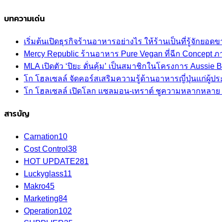
บทความเด่น
เริ่มต้นเปิดธุรกิจร้านอาหารอย่างไร ให้ร้านเป็นที่รู้จักยอดขา
Mercy Republic ร้านอาหาร Pure Vegan ที่ฉีก Concept 
MLA เปิดตัว ‘ปิยะ ดั่นคุ้ม’ เป็นสมาชิกในโครงการ Aussi
โก โฮลเซลล์ จัดคอร์สเสริมความรู้ด้านอาหารญี่ปุ่นแก่ผู
โก โฮลเซลล์ เปิดโลก แซลมอน-เทราต์ ชูความหลากหลาย ปลา
สารบัญ
Carnation
10
Cost Control
38
HOT UPDATE
281
Luckyglass
11
Makro
45
Marketing
84
Operation
102