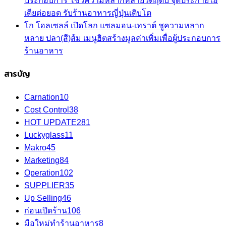
ประกอบการ โชว์ความหลากหลายวัตถุดิบ จุดประกายไอ
เดียต่อยอด รับร้านอาหารญี่ปุ่นเติบโต
โก โฮลเซลล์ เปิดโลก แซลมอน-เทราต์ ชูความหลาก
หลาย ปลา(สี)ส้ม เมนูฮิตสร้างมูลค่าเพิ่มเพื่อผู้ประกอบการ
ร้านอาหาร
สารบัญ
Carnation
10
Cost Control
38
HOT UPDATE
281
Luckyglass
11
Makro
45
Marketing
84
Operation
102
SUPPLIER
35
Up Selling
46
ก่อนเปิดร้าน
106
มือใหม่ทำร้านอาหาร
8