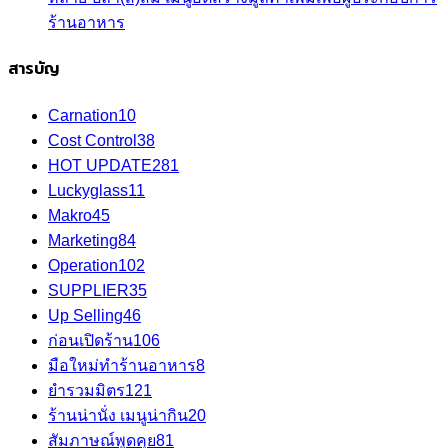
ร้านอาหาร
สารบัญ
Carnation
10
Cost Control
38
HOT UPDATE
281
Luckyglass
11
Makro
45
Marketing
84
Operation
102
SUPPLIER
35
Up Selling
46
ก่อนเปิดร้าน
106
มือใหม่ทำร้านอาหาร
8
ยำรวมมิตร
121
ร้านน่านั่ง เมนูน่ากิน
20
สัมภาษณ์พูดคุย
81