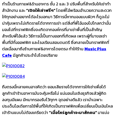
ทำเป็นร้านกาแฟ&ร้านอาหาร ชั้น 2 และ 3 ปรับพื้นที่สำหรับให้เช่าทำ
สำนักงาน และ
“เปิดให้เช่าฟรีๆ”
โดยพี่โอ๋พร้อมอำนวยความสะดวก
ให้ทุกอย่างอยากได้อะไรบอกมา วิธีการนี้หากมองแบบผิวๆ ก็ดูจะไม่
น่าคุ้มเพราะไม่เกิดรายได้จากการเช่า แต่สิ่งที่พี่โอ๋มองไปไกลกว่านั้น
มองไปที่ทราฟฟิคซึ่งจะเกิดจากองค์กรที่มาเช่าพื้นที่เป็นสำคัญ
สำหรับพี่โอ๋แล้ว วิธีการนี้เป็นทางออกที่เกิดผล เพราะผู้ที่มาขอเช่า
พื้นที่มีทั้งออฟฟิศ และโรงเรียนสอนดนตรี ซึ่งกลายเป็นทราฟฟิคที่
ต่อเนื่องมาถึงร้านกาแฟ&อาหารโดยตรง ทำให้ร้าน
Music Plus
Cafe
มีลูกค้าประจำไปโดยปริยาย
ถึงตรงนี้หลายคนอาจคิดว่า ยอมเสียรายได้จากการให้เช่าเพื่อได้
ลูกค้าเข้าร้านอาหารมันจะคุ้มหรือไม่ แน่นอนในเชิงธุรกิจแล้วผู้คิด
ลงทุนมีแผน มีหมากรองรับไว้ทุกๆ จุดอย่างดีแล้ว เรานำเฉพาะ
ประเด็นไอเดียการใช้พื้นที่ให้เกิดเป็นทราฟฟิคเพื่อเปลี่ยนเป็นเงินไหล
เข้าร้านแบบไม่ต้องเครียดว่า
“เมื่อไหร่ลูกค้าจะมาสักคน”
มาแบ่ง