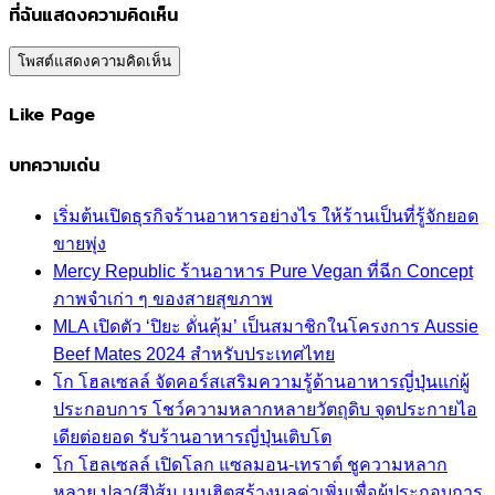
ที่ฉันแสดงความคิดเห็น
Like Page
บทความเด่น
เริ่มต้นเปิดธุรกิจร้านอาหารอย่างไร ให้ร้านเป็นที่รู้จักยอด
ขายพุ่ง
Mercy Republic ร้านอาหาร Pure Vegan ที่ฉีก Concept
ภาพจำเก่า ๆ ของสายสุขภาพ
MLA เปิดตัว ‘ปิยะ ดั่นคุ้ม’ เป็นสมาชิกในโครงการ Aussie
Beef Mates 2024 สำหรับประเทศไทย
โก โฮลเซลล์ จัดคอร์สเสริมความรู้ด้านอาหารญี่ปุ่นแก่ผู้
ประกอบการ โชว์ความหลากหลายวัตถุดิบ จุดประกายไอ
เดียต่อยอด รับร้านอาหารญี่ปุ่นเติบโต
โก โฮลเซลล์ เปิดโลก แซลมอน-เทราต์ ชูความหลาก
หลาย ปลา(สี)ส้ม เมนูฮิตสร้างมูลค่าเพิ่มเพื่อผู้ประกอบการ