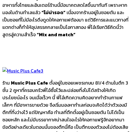
อาหารทั้งไทยและอินเตอร์ร้านนี้มีอนาคตสดใสขึ้นมาทันที เพราะหาก
มองในด้านทำเลแล้ว
“ไม่น่ารอด”
เนื่องจากร้านอยู่ในซอยตัน และ
เป็นซอยที่ไม่มีอะไรดึงดูดให้คอกาแฟต้องมา แต่วิธีการและแนวทางที่
แตกต่างก็ทำให้อุปสรรคกลายเป็นโอกาสทอง พี่โอ๋เรียกวิธีคิดนี้ว่า
สูตรสู่ความสำเร็จ
“Mix and match”
ร้าน
Music Plus Cafe
ตั้งอยู่ในซอยเพชรเกษม 81/4 ด้านในตึก 3
ชั้น 2 คูหาที่ครอบครัวพี่โอ๋ซื้อไว้และปล่อยทิ้งไม่ได้สร้างให้เกิด
ประโยชน์อะไร จนเมื่อเร็วๆ นี้ พี่โอ๋เกิดความคิดอยากทำร้านกาแฟ
เล็กๆ ที่มีอาหารขายด้วย จึงเริ่มมองหาทำเลก่อนจะคิดได้ว่าตัวเองมี
ตึกที่ทิ้งว่างไว้ แต่ปัญหาคือ ทำเลที่ตึกตั้งอยู่เป็นซอยตัน ไม่ได้เป็น
ซอยหลัก และไม่มีบรรยากาศน่าสนใจอะไรให้คอกาแฟรู้จักอยากมา
ข้อดีอย่างเดียวในตอนนั้นของตึกนี้คือ เป็นตึกของตัวเองไม่ต้องเสีย