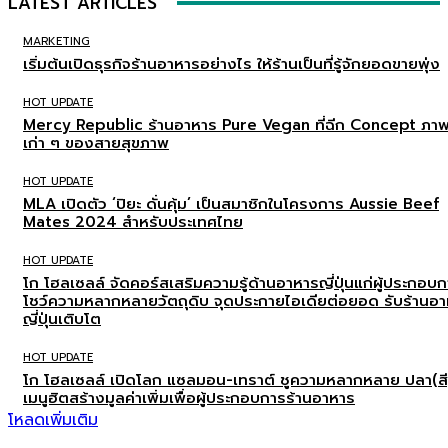
LATEST ARTICLES
MARKETING
เริ่มต้นเปิดธุรกิจร้านอาหารอย่างไร ให้ร้านเป็นที่รู้จักยอดขายพุ่ง
HOT UPDATE
Mercy Republic ร้านอาหาร Pure Vegan ที่ฉีก Concept ภา
เก่า ๆ ของสายสุขภาพ
HOT UPDATE
MLA เปิดตัว ‘ปิยะ ดั่นคุ้ม’ เป็นสมาชิกในโครงการ Aussie Beef
Mates 2024 สำหรับประเทศไทย
HOT UPDATE
โก โฮลเซลล์ จัดคอร์สเสริมความรู้ด้านอาหารญี่ปุ่นแก่ผู้ประกอบ
โชว์ความหลากหลายวัตถุดิบ จุดประกายไอเดียต่อยอด รับร้านอ
ญี่ปุ่นเติบโต
HOT UPDATE
โก โฮลเซลล์ เปิดโลก แซลมอน-เทราต์ ชูความหลากหลาย ปลา(สี
เมนูฮิตสร้างมูลค่าเพิ่มเพื่อผู้ประกอบการร้านอาหาร
โหลดเพิ่มเติม